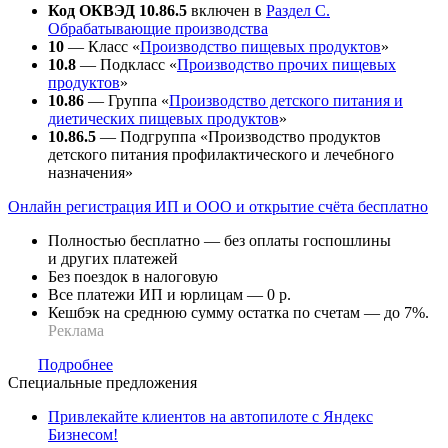
Код ОКВЭД 10.86.5
включен в
Раздел C.
Обрабатывающие производства
10
— Класс «
Производство пищевых продуктов
»
10.8
— Подкласс «
Производство прочих пищевых
продуктов
»
10.86
— Группа «
Производство детского питания и
диетических пищевых продуктов
»
10.86.5
— Подгруппа «Производство продуктов
детского питания профилактического и лечебного
назначения»
Онлайн регистрация ИП и ООО и открытие счёта бесплатно
Полностью бесплатно — без оплаты госпошлины
и других платежей
Без поездок в налоговую
Все платежи ИП и юрлицам — 0 р.
Кешбэк на среднюю сумму остатка по счетам — до 7%.
Реклама
Подробнее
Специальные предложения
Привлекайте клиентов на автопилоте с Яндекс
Бизнесом!