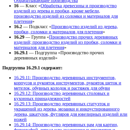
Обрабатывающие производства
16
— Класс «
Обработка древесины и производство
изделий из дерева и пробки, кроме мебели,
производство изделий из соломки и материалов для
плетения
»
16.2
— Подкласс «
Производство изделий из дерева,
пробки, соломки и материалов для плетения
»
16.29
— Группа «
Производство прочих деревянных
изделий; производство изделий из пробки, соломки и
материалов для плетения
»
16.29.1
— Подгруппа «Производство прочих
деревянных изделий»
Подгруппа 16.29.1 содержит:
16.29.11: Производство деревянных инструментов,
корпусов и рукояток инструментов, рукояток щеток и
метелок, обувных колодок и растяжек для обуви
16.29.12: Производство деревянных столовых и
кухонных принадлежностей
16.29.13: Производство деревянных статуэток и
украшений из дерева, мозаики и инкрустированного
дерева, шкатулок, футляров для ювелирных изделий или
ножей
16.29.14: Производство деревянных рам для картин,
фотографий, зеркал или аналогичных предметов и