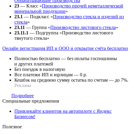
Обрабатывающие производства
23
— Класс «
Производство прочей неметаллической
минеральной продукции
»
23.1
— Подкласс «
Производство стекла и изделий из
стекла
»
23.11
— Группа «
Производство листового стекла
»
23.11.1
— Подгруппа «Производство листового
тянутого стекла»
Онлайн регистрация ИП и ООО и открытие счёта бесплатно
Полностью бесплатно — без оплаты госпошлины
и других платежей
Без поездок в налоговую
Все платежи ИП и юрлицам — 0 р.
Кешбэк на среднюю сумму остатка по счетам — до 7%.
Реклама
Подробнее
Специальные предложения
Привлекайте клиентов на автопилоте с Яндекс
Бизнесом!
Полезное