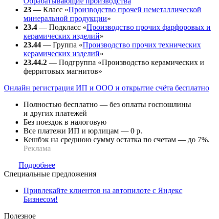
Обрабатывающие производства
23
— Класс «
Производство прочей неметаллической
минеральной продукции
»
23.4
— Подкласс «
Производство прочих фарфоровых и
керамических изделий
»
23.44
— Группа «
Производство прочих технических
керамических изделий
»
23.44.2
— Подгруппа «Производство керамических и
ферритовых магнитов»
Онлайн регистрация ИП и ООО и открытие счёта бесплатно
Полностью бесплатно — без оплаты госпошлины
и других платежей
Без поездок в налоговую
Все платежи ИП и юрлицам — 0 р.
Кешбэк на среднюю сумму остатка по счетам — до 7%.
Реклама
Подробнее
Специальные предложения
Привлекайте клиентов на автопилоте с Яндекс
Бизнесом!
Полезное