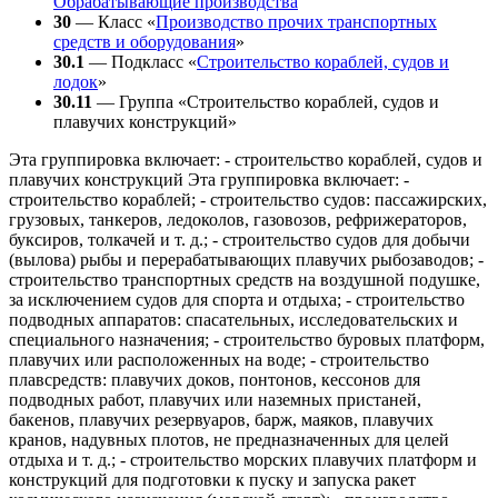
Обрабатывающие производства
30
— Класс «
Производство прочих транспортных
средств и оборудования
»
30.1
— Подкласс «
Строительство кораблей, судов и
лодок
»
30.11
— Группа «Строительство кораблей, судов и
плавучих конструкций»
Эта группировка включает: - строительство кораблей, судов и
плавучих конструкций Эта группировка включает: -
строительство кораблей; - строительство судов: пассажирских,
грузовых, танкеров, ледоколов, газовозов, рефрижераторов,
буксиров, толкачей и т. д.; - строительство судов для добычи
(вылова) рыбы и перерабатывающих плавучих рыбозаводов; -
строительство транспортных средств на воздушной подушке,
за исключением судов для спорта и отдыха; - строительство
подводных аппаратов: спасательных, исследовательских и
специального назначения; - строительство буровых платформ,
плавучих или расположенных на воде; - строительство
плавсредств: плавучих доков, понтонов, кессонов для
подводных работ, плавучих или наземных пристаней,
бакенов, плавучих резервуаров, барж, маяков, плавучих
кранов, надувных плотов, не предназначенных для целей
отдыха и т. д.; - строительство морских плавучих платформ и
конструкций для подготовки к пуску и запуска ракет