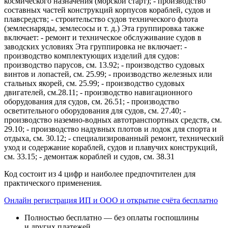
космического назначения (морской старт); - производство
составных частей конструкций корпусов кораблей, судов и
плавсредств; - строительство судов технического флота
(землеснаряды, землесосы и т. д.) Эта группировка также
включает: - ремонт и техническое обслуживание судов в
заводских условиях Эта группировка не включает: -
производство комплектующих изделий для судов:
производство парусов, см. 13.92; - производство судовых
винтов и лопастей, см. 25.99; - производство железных или
стальных якорей, см. 25.99; - производство судовых
двигателей, см.28.11; - производство навигационного
оборудования для судов, см. 26.51; - производство
осветительного оборудования для судов, см. 27.40; -
производство наземно-водных автотранспортных средств, см.
29.10; - производство надувных плотов и лодок для спорта и
отдыха, см. 30.12; - специализированный ремонт, технический
уход и содержание кораблей, судов и плавучих конструкций,
см. 33.15; - демонтаж кораблей и судов, см. 38.31
Код состоит из 4 цифр и наиболее предпочтителен для
практического применения.
Онлайн регистрация ИП и ООО и открытие счёта бесплатно
Полностью бесплатно — без оплаты госпошлины
и других платежей