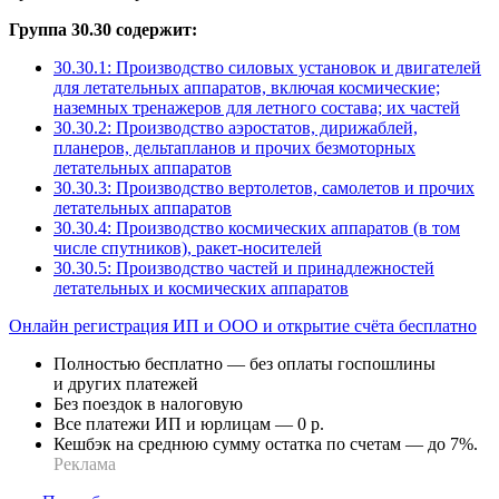
Группа 30.30 содержит:
30.30.1: Производство силовых установок и двигателей
для летательных аппаратов, включая космические;
наземных тренажеров для летного состава; их частей
30.30.2: Производство аэростатов, дирижаблей,
планеров, дельтапланов и прочих безмоторных
летательных аппаратов
30.30.3: Производство вертолетов, самолетов и прочих
летательных аппаратов
30.30.4: Производство космических аппаратов (в том
числе спутников), ракет-носителей
30.30.5: Производство частей и принадлежностей
летательных и космических аппаратов
Онлайн регистрация ИП и ООО и открытие счёта бесплатно
Полностью бесплатно — без оплаты госпошлины
и других платежей
Без поездок в налоговую
Все платежи ИП и юрлицам — 0 р.
Кешбэк на среднюю сумму остатка по счетам — до 7%.
Реклама