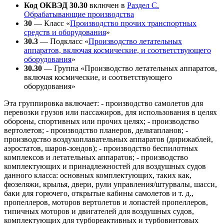
Код ОКВЭД 30.30
включен в
Раздел C.
Обрабатывающие производства
30
— Класс «
Производство прочих транспортных
средств и оборудования
»
30.3
— Подкласс «
Производство летательных
аппаратов, включая космические, и соответствующего
оборудования
»
30.30
— Группа «Производство летательных аппаратов,
включая космические, и соответствующего
оборудования»
Эта группировка включает: - производство самолетов для
перевозки грузов или пассажиров, для использования в целях
обороны, спортивных или прочих целях; - производство
вертолетов; - производство планеров, дельтапланов; -
производство воздухоплавательных аппаратов (дирижаблей,
аэростатов, шаров-зондов); - производство беспилотных
комплексов и летательных аппаратов; - производство
комплектующих и принадлежностей для воздушных судов
данного класса: основных комплектующих, таких как,
фюзеляжи, крылья, двери, рули управления/штурвалы, шасси,
баки для горючего, открытые кабины самолетов и т. д.,
пропеллеров, моторов вертолетов и лопастей пропеллеров,
типичных моторов и двигателей для воздушных судов,
комплектующих для турбореактивных и турбовинтовых