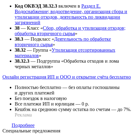
Код ОКВЭД 38.32.3
включен в
Раздел E.
Водоснабжение; водоотведение, организация сбора и
утилизации отходов, деятельность по ликвидации
загрязнений
38
— Класс «
Сбор, обработка и утилизация отходов;
обработка вторичного сырья
»
38.3
— Подкласс «
Деятельность по обработке
вторичного сырья
»
38.32
— Группа «
Утилизация отсортированных
материалов
»
38.32.3
— Подгруппа «Обработка отходов и лома
черных металлов»
Онлайн регистрация ИП и ООО и открытие счёта бесплатно
Полностью бесплатно — без оплаты госпошлины
и других платежей
Без поездок в налоговую
Все платежи ИП и юрлицам — 0 р.
Кешбэк на среднюю сумму остатка по счетам — до 7%.
Реклама
Подробнее
Специальные предложения