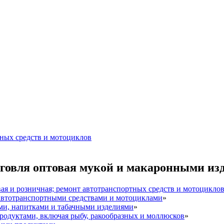
тных средств и мотоциклов
рговля оптовая мукой и макаронными из
вая и розничная; ремонт автотранспортных средств и мотоцикло
 автотранспортными средствами и мотоциклами
»
ми, напитками и табачными изделиями
»
одуктами, включая рыбу, ракообразных и моллюсков
»