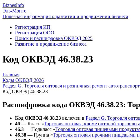
Biznes
Info
Эль-Монте
Полезная информация о развитии и продвижении бизнеса
Регистрация ИП
Регистрация ООО
Поиск и расшифровка ОКВЭД 2025
Развитие и продвижение бизнеса
Код ОКВЭД 46.38.23
Главная
Коды ОКВЭД 2026
Раздел G. Торговля оптовая и розничная; ремонт автотранспор
Код ОКВЭД 46.38.23
Расшифровка кода ОКВЭД 46.38.23: То
Код ОКВЭД 46.38.23
включен в
Раздел G. Торговля опто
46
— Класс «
Торговля оптовая, кроме оптовой торговли
46.3
— Подкласс «
Торговля оптовая пищевыми продукта
46.38
— Группа «
Торговля оптовая прочими пищевыми пр