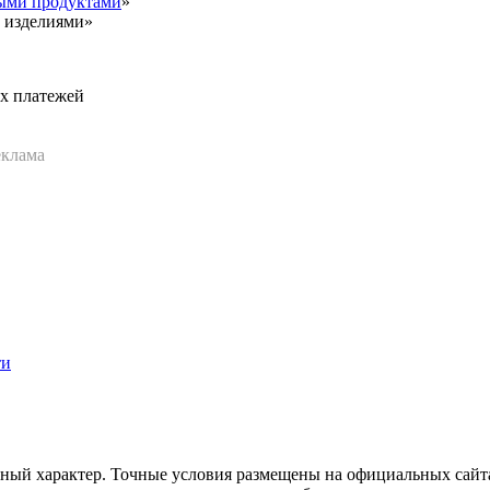
ыми продуктами
»
 изделиями»
х платежей
еклама
ти
ьный характер. Точные условия размещены на официальных сайта