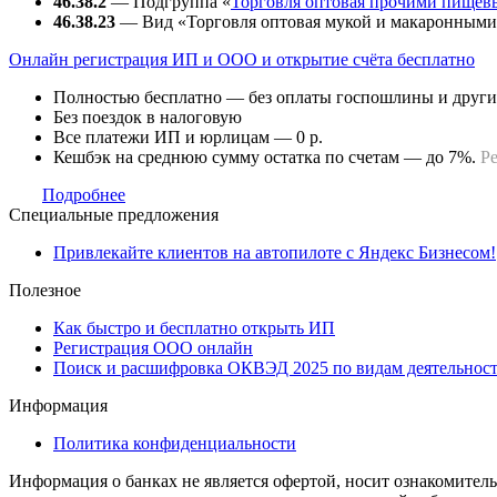
46.38.2
— Подгруппа «
Торговля оптовая прочими пищев
46.38.23
— Вид «Торговля оптовая мукой и макаронными
Онлайн регистрация ИП и ООО и открытие счёта бесплатно
Полностью бесплатно — без оплаты госпошлины и други
Без поездок в налоговую
Все платежи ИП и юрлицам — 0 р.
Кешбэк на среднюю сумму остатка по счетам — до 7%.
Р
Подробнее
Специальные предложения
Привлекайте клиентов на автопилоте с Яндекс Бизнесом!
Полезное
Как быстро и бесплатно открыть ИП
Регистрация ООО онлайн
Поиск и расшифровка ОКВЭД 2025 по видам деятельнос
Информация
Политика конфиденциальности
Информация о банках не является офертой, носит ознакомител