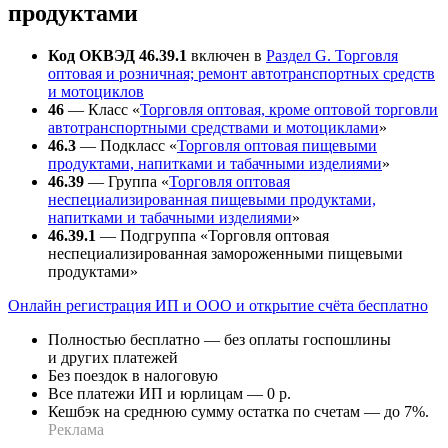
продуктами
Код ОКВЭД 46.39.1
включен в
Раздел G. Торговля
оптовая и розничная; ремонт автотранспортных средств
и мотоциклов
46
— Класс «
Торговля оптовая, кроме оптовой торговли
автотранспортными средствами и мотоциклами
»
46.3
— Подкласс «
Торговля оптовая пищевыми
продуктами, напитками и табачными изделиями
»
46.39
— Группа «
Торговля оптовая
неспециализированная пищевыми продуктами,
напитками и табачными изделиями
»
46.39.1
— Подгруппа «Торговля оптовая
неспециализированная замороженными пищевыми
продуктами»
Онлайн регистрация ИП и ООО и открытие счёта бесплатно
Полностью бесплатно — без оплаты госпошлины
и других платежей
Без поездок в налоговую
Все платежи ИП и юрлицам — 0 р.
Кешбэк на среднюю сумму остатка по счетам — до 7%.
Реклама